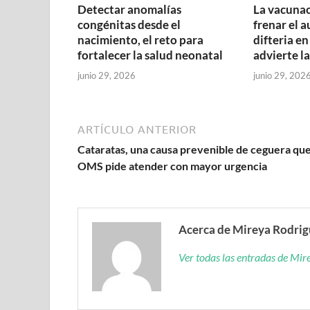
Detectar anomalías
La vacunac
congénitas desde el
frenar el 
nacimiento, el reto para
difteria en
fortalecer la salud neonatal
advierte l
junio 29, 2026
junio 29, 202
ARTÍCULO ANTERIOR
Cataratas, una causa prevenible de ceguera que
OMS pide atender con mayor urgencia
Acerca de Mireya Rodri
Ver todas las entradas de Mi