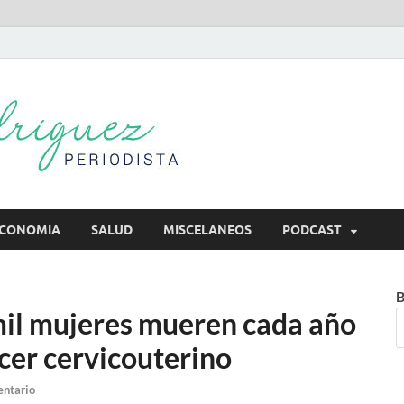
Mireya Rodr
Mireya Periodista
CONOMIA
SALUD
MISCELANEOS
PODCAST
B
mil mujeres mueren cada año
cer cervicouterino
entario