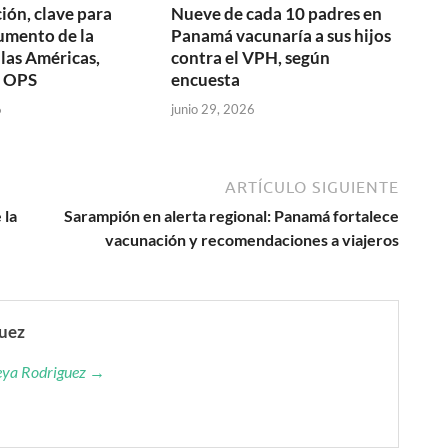
ión, clave para
Nueve de cada 10 padres en
aumento de la
Panamá vacunaría a sus hijos
 las Américas,
contra el VPH, según
a OPS
encuesta
6
junio 29, 2026
ARTÍCULO SIGUIENTE
 la
Sarampión en alerta regional: Panamá fortalece
vacunación y recomendaciones a viajeros
guez
reya Rodriguez →