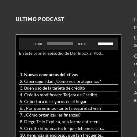
ULTIMO PODCAST
I
p
E
Reproductor
Utiliza
s
00:00
00:00
de
las
En este primer episodio de Del Inbox al Podcast, analizamos junto al abogado Jonathan Brown las nuevas conductas delictivas cibernéticas y la necesidad de hacer modificaciones al Código Penal.
audio
teclas
C
de
c
flecha
arriba/abajo
L
1. Nuevas conductas delictivas
para
2. Ciberseguridad ¿Cómo nos protegemos?
d
aumentar
3. Buen uso de la tarjeta de crédito
o
A
4. Crédito modificado: Tarjeta de Crédito
disminuir
e
5. Cobertura de seguros en el hogar
el
6. ¿Por qué es importante la seguridad vial?
volumen.
7. ¿Cómo organizar las finanzas?
8. Diego Te lo Explica, una forma entretenida y diferente de aprender matemáticas y ciencias
9. Crédito hipotecario: lo que debemos saber previo a adquirir nuestra vivienda
10. Renuncia silenciosa: ¿qué tan frecuente es?