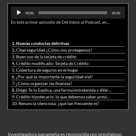
Reproductor
00:00
00:00
de
En este primer episodio de Del Inbox al Podcast, analizamos junto al abogado Jonathan Brown las nuevas conductas delictivas cibernéticas y la necesidad de hacer modificaciones al Código Penal.
audio
1. Nuevas conductas delictivas
2. Ciberseguridad ¿Cómo nos protegemos?
3. Buen uso de la tarjeta de crédito
4. Crédito modificado: Tarjeta de Crédito
5. Cobertura de seguros en el hogar
6. ¿Por qué es importante la seguridad vial?
7. ¿Cómo organizar las finanzas?
8. Diego Te lo Explica, una forma entretenida y diferente de aprender matemáticas y ciencias
9. Crédito hipotecario: lo que debemos saber previo a adquirir nuestra vivienda
10. Renuncia silenciosa: ¿qué tan frecuente es?
Investigadora panameña es reconocida con prestigioso