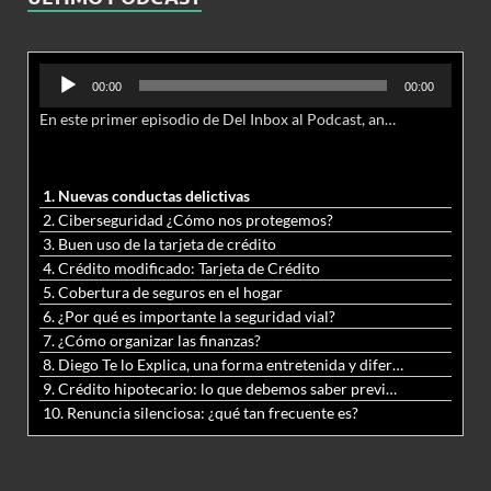
Reproductor
00:00
00:00
de
En este primer episodio de Del Inbox al Podcast, analizamos junto al abogado Jonathan Brown las nuevas conductas delictivas cibernéticas y la necesidad de hacer modificaciones al Código Penal.
audio
1. Nuevas conductas delictivas
2. Ciberseguridad ¿Cómo nos protegemos?
3. Buen uso de la tarjeta de crédito
4. Crédito modificado: Tarjeta de Crédito
5. Cobertura de seguros en el hogar
6. ¿Por qué es importante la seguridad vial?
7. ¿Cómo organizar las finanzas?
8. Diego Te lo Explica, una forma entretenida y diferente de aprender matemáticas y ciencias
9. Crédito hipotecario: lo que debemos saber previo a adquirir nuestra vivienda
10. Renuncia silenciosa: ¿qué tan frecuente es?