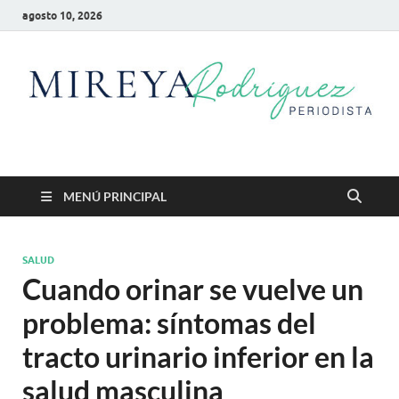
agosto 10, 2026
Mireya Rodriguez
Mireya Periodista
MENÚ PRINCIPAL
SALUD
Cuando orinar se vuelve un
problema: síntomas del
tracto urinario inferior en la
salud masculina