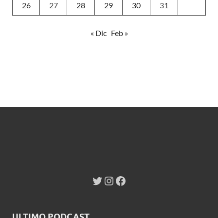
26
27
28
29
30
31
« Dic
Feb »
ULTIMO PODCAST