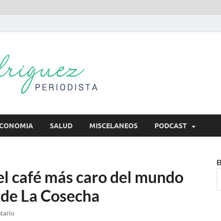
Mireya Rodr
Mireya Periodista
CONOMIA
SALUD
MISCELANEOS
PODCAST
B
l café más caro del mundo
 de La Cosecha
tario