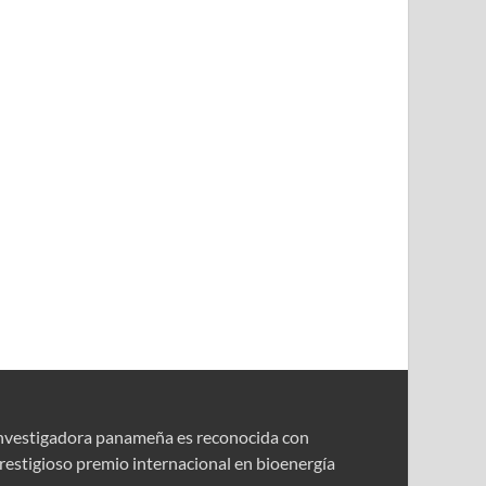
nvestigadora panameña es reconocida con
restigioso premio internacional en bioenergía