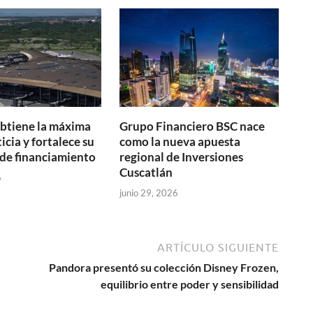
btiene la máxima
Grupo Financiero BSC nace
icia y fortalece su
como la nueva apuesta
de financiamiento
regional de Inversiones
Cuscatlán
6
junio 29, 2026
ARTÍCULO SIGUIENTE
Pandora presentó su colección Disney Frozen,
equilibrio entre poder y sensibilidad