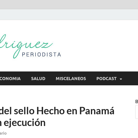
Mireya Rodr
Mireya Periodista
CONOMIA
SALUD
MISCELANEOS
PODCAST
B
 del sello Hecho en Panamá
n ejecución
ario