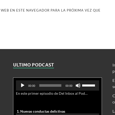
 WEB EN ESTE NAVEGADOR PARA LA PRÓXIMA VEZ QUE
ULTIMO PODCAST
I
p
E
Reproductor
Utiliza
s
00:00
00:00
de
las
En este primer episodio de Del Inbox al Podcast, analizamos junto al abogado Jonathan Brown las nuevas conductas delictivas cibernéticas y la necesidad de hacer modificaciones al Código Penal.
audio
teclas
C
de
c
flecha
arriba/abajo
L
1. Nuevas conductas delictivas