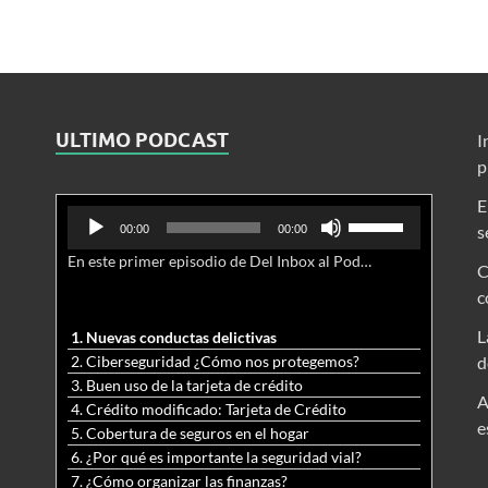
ULTIMO PODCAST
I
p
E
Reproductor
Utiliza
s
00:00
00:00
de
las
En este primer episodio de Del Inbox al Podcast, analizamos junto al abogado Jonathan Brown las nuevas conductas delictivas cibernéticas y la necesidad de hacer modificaciones al Código Penal.
audio
teclas
C
de
c
flecha
arriba/abajo
L
1. Nuevas conductas delictivas
para
2. Ciberseguridad ¿Cómo nos protegemos?
d
aumentar
3. Buen uso de la tarjeta de crédito
o
A
4. Crédito modificado: Tarjeta de Crédito
disminuir
e
5. Cobertura de seguros en el hogar
el
6. ¿Por qué es importante la seguridad vial?
volumen.
7. ¿Cómo organizar las finanzas?