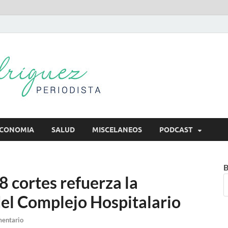
Mireya Rodr
Mireya Periodista
CONOMIA
SALUD
MISCELANEOS
PODCAST
B
 cortes refuerza la
del Complejo Hospitalario
mentario