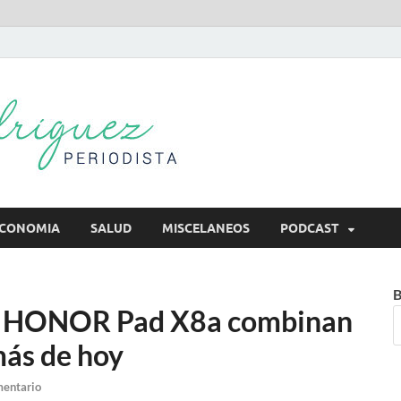
Mireya Rodr
Mireya Periodista
CONOMIA
SALUD
MISCELANEOS
PODCAST
B
la HONOR Pad X8a combinan
más de hoy
mentario