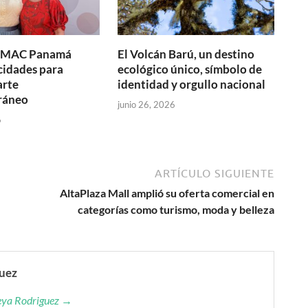
y MAC Panamá
El Volcán Barú, un destino
cidades para
ecológico único, símbolo de
arte
identidad y orgullo nacional
ráneo
junio 26, 2026
6
ARTÍCULO SIGUIENTE
AltaPlaza Mall amplió su oferta comercial en
categorías como turismo, moda y belleza
guez
reya Rodriguez →