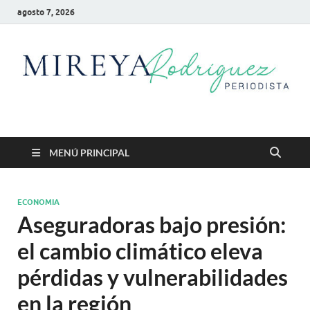
agosto 7, 2026
Mireya Rodriguez
Mireya Periodista
MENÚ PRINCIPAL
ECONOMIA
Aseguradoras bajo presión:
el cambio climático eleva
pérdidas y vulnerabilidades
en la región