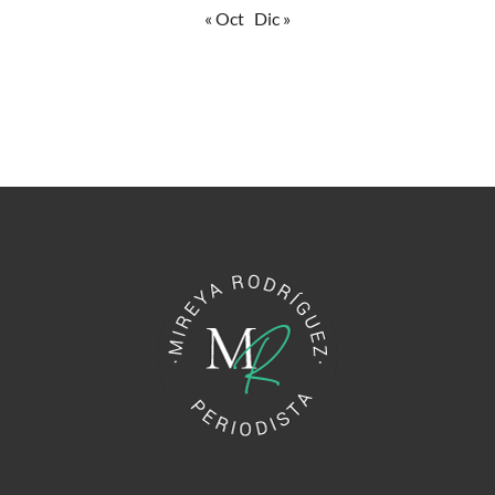
« Oct
Dic »