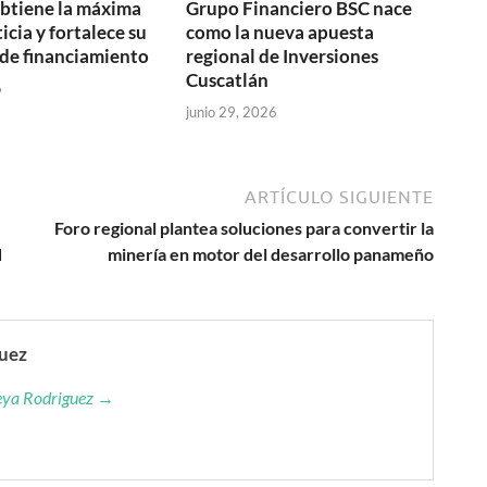
btiene la máxima
Grupo Financiero BSC nace
icia y fortalece su
como la nueva apuesta
de financiamiento
regional de Inversiones
Cuscatlán
6
junio 29, 2026
ARTÍCULO SIGUIENTE
Foro regional plantea soluciones para convertir la
d
minería en motor del desarrollo panameño
guez
reya Rodriguez →