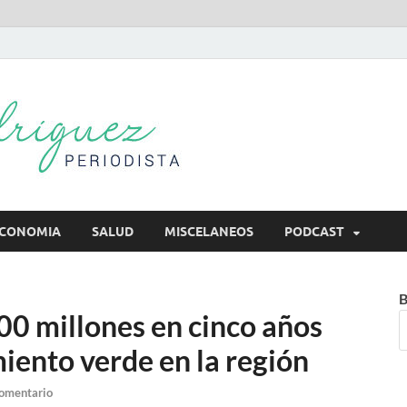
Mireya Rodr
Mireya Periodista
CONOMIA
SALUD
MISCELANEOS
PODCAST
B
00 millones en cinco años
iento verde en la región
comentario