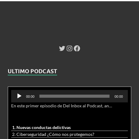
ULTIMO PODCAST
Reproductor
00:00
00:00
de
En este primer episodio de Del Inbox al Podcast, analizamos junto al abogado Jonathan Brown las nuevas conductas delictivas cibernéticas y la necesidad de hacer modificaciones al Código Penal.
audio
1. Nuevas conductas delictivas
2. Ciberseguridad ¿Cómo nos protegemos?