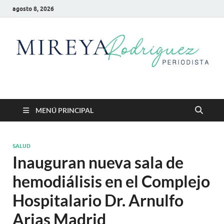
agosto 8, 2026
Mireya Rodriguez
Mireya Periodista
MENÚ PRINCIPAL
SALUD
Inauguran nueva sala de
hemodiálisis en el Complejo
Hospitalario Dr. Arnulfo
Arias Madrid