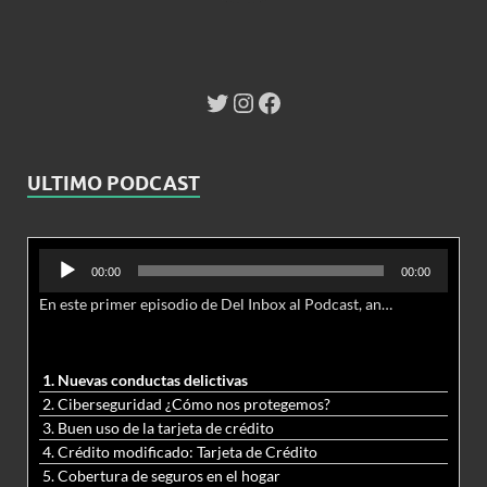
ULTIMO PODCAST
Reproductor
00:00
00:00
de
En este primer episodio de Del Inbox al Podcast, analizamos junto al abogado Jonathan Brown las nuevas conductas delictivas cibernéticas y la necesidad de hacer modificaciones al Código Penal.
audio
1. Nuevas conductas delictivas
2. Ciberseguridad ¿Cómo nos protegemos?
3. Buen uso de la tarjeta de crédito
4. Crédito modificado: Tarjeta de Crédito
5. Cobertura de seguros en el hogar