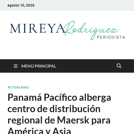
agosto 10, 2026
Mireya Rodriguez
Mireya Periodista
MENÚ PRINCIPAL
ACTUALIDAD
Panamá Pacífico alberga
centro de distribución
regional de Maersk para
América y Asia