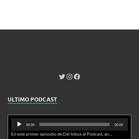
ULTIMO PODCAST
Reproductor
00:00
00:00
de
En este primer episodio de Del Inbox al Podcast, analizamos junto al abogado Jonathan Brown las nuevas conductas delictivas cibernéticas y la necesidad de hacer modificaciones al Código Penal.
audio