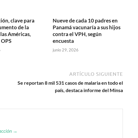
ión, clave para
Nueve de cada 10 padres en
aumento de la
Panamá vacunaría a sus hijos
 las Américas,
contra el VPH, según
a OPS
encuesta
6
junio 29, 2026
ARTÍCULO SIGUIENTE
Se reportan 8 mil 531 casos de malaria en todo el
país, destaca informe del Minsa
dacción →