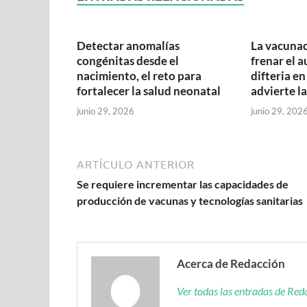
Detectar anomalías
La vacunac
congénitas desde el
frenar el 
nacimiento, el reto para
difteria en
fortalecer la salud neonatal
advierte l
junio 29, 2026
junio 29, 202
ARTÍCULO ANTERIOR
Se requiere incrementar las capacidades de
producción de vacunas y tecnologías sanitarias
Acerca de Redacción
Ver todas las entradas de Re