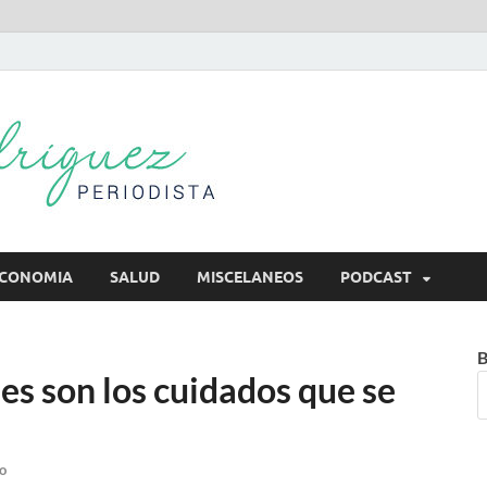
Mireya Rodr
Mireya Periodista
CONOMIA
SALUD
MISCELANEOS
PODCAST
B
es son los cuidados que se
o