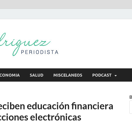
Mireya Rodr
Mireya Periodista
CONOMIA
SALUD
MISCELANEOS
PODCAST
B
eciben educación financiera
acciones electrónicas