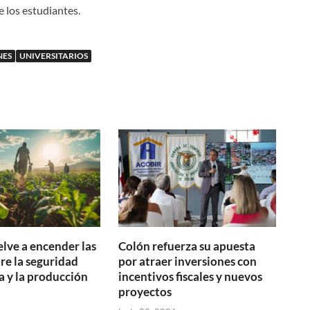
e los estudiantes.
NES
UNIVERSITARIOS
elve a encender las
Colón refuerza su apuesta
bre la seguridad
por atraer inversiones con
a y la producción
incentivos fiscales y nuevos
proyectos