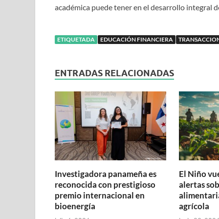
académica puede tener en el desarrollo integral d
ETIQUETADA
EDUCACIÓN FINANCIERA
TRANSACCIO
ENTRADAS RELACIONADAS
Investigadora panameña es
El Niño vu
reconocida con prestigioso
alertas so
premio internacional en
alimentari
bioenergía
agrícola