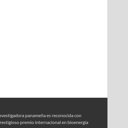
nvestigadora panameña es reconocida con
restigioso premio internacional en bioenergía