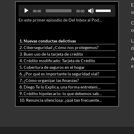
E
Reproductor
Utiliza
s
00:00
00:00
de
las
En este primer episodio de Del Inbox al Podcast, analizamos junto al abogado Jonathan Brown las nuevas conductas delictivas cibernéticas y la necesidad de hacer modificaciones al Código Penal.
audio
teclas
C
de
c
flecha
arriba/abajo
L
1. Nuevas conductas delictivas
para
2. Ciberseguridad ¿Cómo nos protegemos?
d
aumentar
3. Buen uso de la tarjeta de crédito
o
A
4. Crédito modificado: Tarjeta de Crédito
disminuir
e
5. Cobertura de seguros en el hogar
el
6. ¿Por qué es importante la seguridad vial?
volumen.
7. ¿Cómo organizar las finanzas?
8. Diego Te lo Explica, una forma entretenida y diferente de aprender matemáticas y ciencias
9. Crédito hipotecario: lo que debemos saber previo a adquirir nuestra vivienda
10. Renuncia silenciosa: ¿qué tan frecuente es?