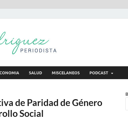
Mireya Rodr
Mireya Periodista
CONOMIA
SALUD
MISCELANEOS
PODCAST
B
ativa de Paridad de Género
ollo Social