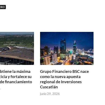
ERO
btiene la máxima
Grupo Financiero BSC nace
icia y fortalece su
como la nueva apuesta
de financiamiento
regional de Inversiones
Cuscatlán
6
junio 29, 2026