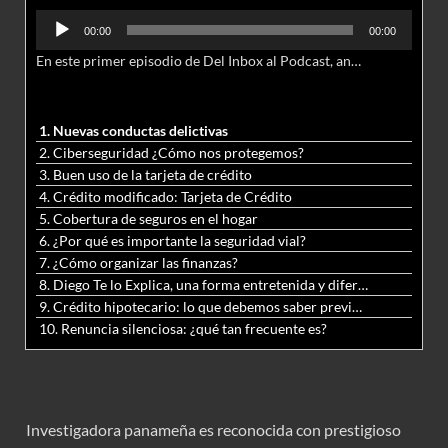
Reproductor
00:00
00:00
de
En este primer episodio de Del Inbox al Podcast, analizamos junto al abogado Jonathan Brown las nuevas conductas delictivas cibernéticas y la necesidad de hacer modificaciones al Código Penal.
audio
1. Nuevas conductas delictivas
2. Ciberseguridad ¿Cómo nos protegemos?
3. Buen uso de la tarjeta de crédito
4. Crédito modificado: Tarjeta de Crédito
5. Cobertura de seguros en el hogar
6. ¿Por qué es importante la seguridad vial?
7. ¿Cómo organizar las finanzas?
8. Diego Te lo Explica, una forma entretenida y diferente de aprender matemáticas y ciencias
9. Crédito hipotecario: lo que debemos saber previo a adquirir nuestra vivienda
10. Renuncia silenciosa: ¿qué tan frecuente es?
Investigadora panameña es reconocida con prestigioso