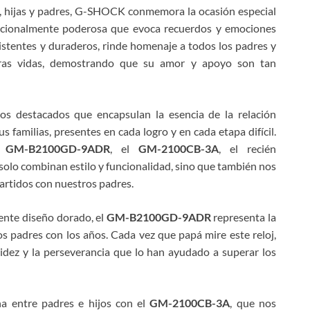
os, hijas y padres, G-SHOCK conmemora la ocasión especial
mocionalmente poderosa que evoca recuerdos y emociones
esistentes y duraderos, rinde homenaje a todos los padres y
ras vidas, demostrando que su amor y apoyo son tan
 destacados que encapsulan la esencia de la relación
s familias, presentes en cada logro y en cada etapa difícil.
el
GM-B2100GD-9ADR
, el
GM-2100CB-3A
, el recién
 solo combinan estilo y funcionalidad, sino que también nos
rtidos con nuestros padres.
ente diseño dorado, el
GM-B2100GD-9ADR
representa la
s padres con los años. Cada vez que papá mire este reloj,
solidez y la perseverancia que lo han ayudado a superar los
a entre padres e hijos con el
GM-2100CB-3A
, que nos