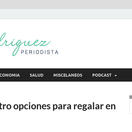
Mireya Rodr
Mireya Periodista
CONOMIA
SALUD
MISCELANEOS
PODCAST
B
o opciones para regalar en