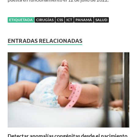
ETIQUETADA
CIRUGÍAS
CSS
ICT
PANAMÁ
SALUD
ENTRADAS RELACIONADAS
Detectar anomalías congénitas desde el nacimiento,