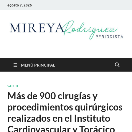
agosto 7, 2026
Mireya Rodriguez
Mireya Periodista
MENÚ PRINCIPAL
SALUD
Más de 900 cirugías y
procedimientos quirúrgicos
realizados en el Instituto
Cardiovascular y Torácico