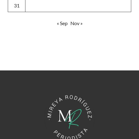
31
« Sep
Nov »