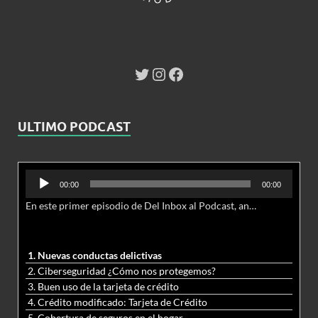
ULTIMO PODCAST
Reproductor
00:00
00:00
de
En este primer episodio de Del Inbox al Podcast, analizamos junto al abogado Jonathan Brown las nuevas conductas delictivas cibernéticas y la necesidad de hacer modificaciones al Código Penal.
audio
1. Nuevas conductas delictivas
2. Ciberseguridad ¿Cómo nos protegemos?
3. Buen uso de la tarjeta de crédito
4. Crédito modificado: Tarjeta de Crédito
5. Cobertura de seguros en el hogar