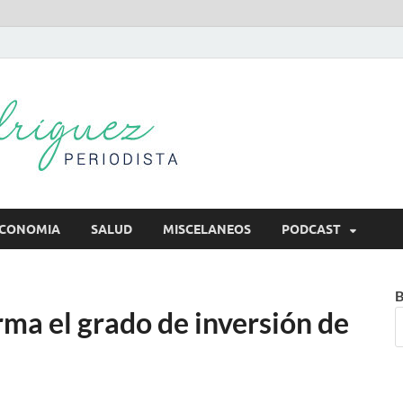
Mireya Rodr
Mireya Periodista
CONOMIA
SALUD
MISCELANEOS
PODCAST
B
rma el grado de inversión de