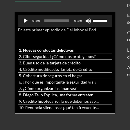
p
E
Reproductor
Utiliza
s
00:00
00:00
de
las
En este primer episodio de Del Inbox al Podcast, analizamos junto al abogado Jonathan Brown las nuevas conductas delictivas cibernéticas y la necesidad de hacer modificaciones al Código Penal.
audio
teclas
C
de
c
flecha
arriba/abajo
L
1. Nuevas conductas delictivas
para
2. Ciberseguridad ¿Cómo nos protegemos?
d
aumentar
3. Buen uso de la tarjeta de crédito
o
A
4. Crédito modificado: Tarjeta de Crédito
disminuir
e
5. Cobertura de seguros en el hogar
el
6. ¿Por qué es importante la seguridad vial?
volumen.
7. ¿Cómo organizar las finanzas?
8. Diego Te lo Explica, una forma entretenida y diferente de aprender matemáticas y ciencias
9. Crédito hipotecario: lo que debemos saber previo a adquirir nuestra vivienda
10. Renuncia silenciosa: ¿qué tan frecuente es?