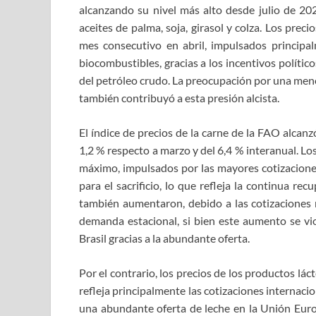
alcanzando su nivel más alto desde julio de 202
aceites de palma, soja, girasol y colza. Los prec
mes consecutivo en abril, impulsados ​​princip
biocombustibles, gracias a los incentivos polític
del petróleo crudo. La preocupación por una meno
también contribuyó a esta presión alcista.
El índice de precios de la carne de la FAO alcan
1,2 % respecto a marzo y del 6,4 % interanual. L
máximo, impulsados ​​por las mayores cotizacione
para el sacrificio, lo que refleja la continua re
también aumentaron, debido a las cotizaciones 
demanda estacional, si bien este aumento se v
Brasil gracias a la abundante oferta.
Por el contrario, los precios de los productos l
refleja principalmente las cotizaciones internaci
una abundante oferta de leche en la Unión Eur