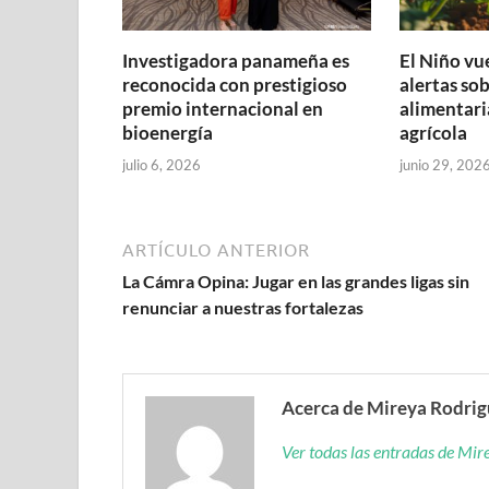
Investigadora panameña es
El Niño vu
reconocida con prestigioso
alertas so
premio internacional en
alimentari
bioenergía
agrícola
julio 6, 2026
junio 29, 202
ARTÍCULO ANTERIOR
La Cámra Opina: Jugar en las grandes ligas sin
renunciar a nuestras fortalezas
Acerca de Mireya Rodri
Ver todas las entradas de Mi