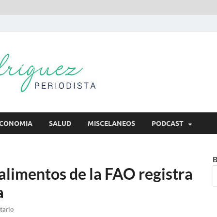
Mireya Rodr
Mireya Periodista
CONOMIA
SALUD
MISCELANEOS
PODCAST
B
 alimentos de la FAO registra
a
tario