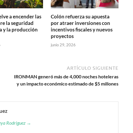
elve a encender las
Colón refuerza su apuesta
bre la seguridad
por atraer inversiones con
a y la producción
incentivos fiscales y nuevos
proyectos
6
junio 29, 2026
ARTÍCULO SIGUIENTE
IRONMAN generó más de 4,000 noches hoteleras
y un impacto económico estimado de $5 millones
guez
reya Rodriguez →