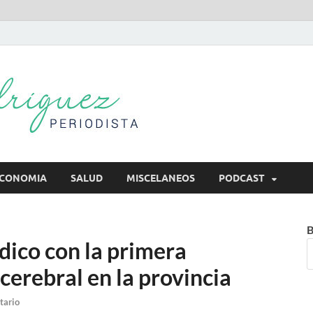
Mireya Rodr
Mireya Periodista
CONOMIA
SALUD
MISCELANEOS
PODCAST
B
dico con la primera
erebral en la provincia
tario