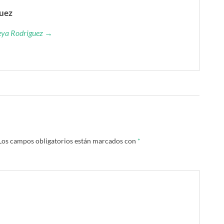
guez
reya Rodriguez →
Los campos obligatorios están marcados con
*