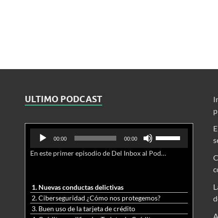
ULTIMO PODCAST
I
p
E
Reproductor
Utiliza
s
00:00
00:00
de
las
En este primer episodio de Del Inbox al Podcast, analizamos junto al abogado Jonathan Brown las nuevas conductas delictivas cibernéticas y la necesidad de hacer modificaciones al Código Penal.
audio
teclas
C
de
c
flecha
arriba/abajo
L
1. Nuevas conductas delictivas
para
2. Ciberseguridad ¿Cómo nos protegemos?
d
aumentar
3. Buen uso de la tarjeta de crédito
o
A