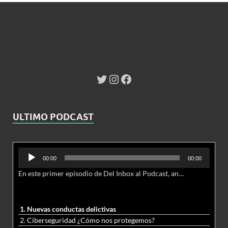
ULTIMO PODCAST
Reproductor
00:00
00:00
de
En este primer episodio de Del Inbox al Podcast, analizamos junto al abogado Jonathan Brown las nuevas conductas delictivas cibernéticas y la necesidad de hacer modificaciones al Código Penal.
audio
1. Nuevas conductas delictivas
2. Ciberseguridad ¿Cómo nos protegemos?