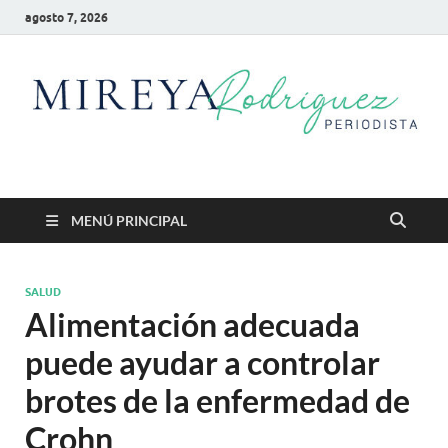
agosto 7, 2026
Mireya Rodriguez
Mireya Periodista
MENÚ PRINCIPAL
SALUD
Alimentación adecuada
puede ayudar a controlar
brotes de la enfermedad de
Crohn