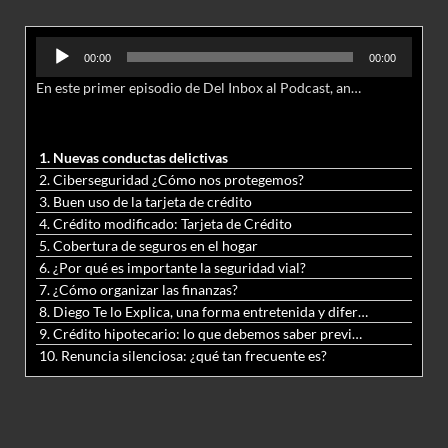
Reproductor
00:00
00:00
de
En este primer episodio de Del Inbox al Podcast, analizamos junto al abogado Jonathan Brown las nuevas conductas delictivas cibernéticas y la necesidad de hacer modificaciones al Código Penal.
audio
1. Nuevas conductas delictivas
2. Ciberseguridad ¿Cómo nos protegemos?
3. Buen uso de la tarjeta de crédito
4. Crédito modificado: Tarjeta de Crédito
5. Cobertura de seguros en el hogar
6. ¿Por qué es importante la seguridad vial?
7. ¿Cómo organizar las finanzas?
8. Diego Te lo Explica, una forma entretenida y diferente de aprender matemáticas y ciencias
9. Crédito hipotecario: lo que debemos saber previo a adquirir nuestra vivienda
10. Renuncia silenciosa: ¿qué tan frecuente es?