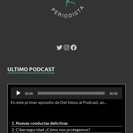
ULTIMO PODCAST
Reproductor
00:00
00:00
de
En este primer episodio de Del Inbox al Podcast, analizamos junto al abogado Jonathan Brown las nuevas conductas delictivas cibernéticas y la necesidad de hacer modificaciones al Código Penal.
audio
1. Nuevas conductas delictivas
2. Ciberseguridad ¿Cómo nos protegemos?