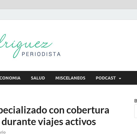
Mireya Rodr
Mireya Periodista
CONOMIA
SALUD
MISCELANEOS
PODCAST
B
pecializado con cobertura
 durante viajes activos
rio