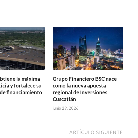
btiene la máxima
Grupo Financiero BSC nace
icia y fortalece su
como la nueva apuesta
de financiamiento
regional de Inversiones
Cuscatlán
6
junio 29, 2026
ARTÍCULO SIGUIENTE